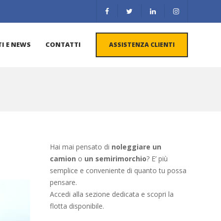
I E NEWS
CONTATTI
ASSISTENZA CLIENTI
Hai mai pensato di
noleggiare un
camion
o
un semirimorchio
? E’ più
semplice e conveniente di quanto tu possa
pensare.
Accedi alla sezione dedicata e scopri la
flotta disponibile.