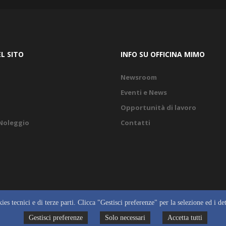
L SITO
INFO SU OFFICINA MIMO
Newsroom
Eventi e News
Opportunità di lavoro
 Noleggio
Contatti
ies tecnici e di terze parti. Clicca "Gestisci preferenze" per la selezione ed i dett
Gestisci preferenze
Solo necessari
Accetta tutti