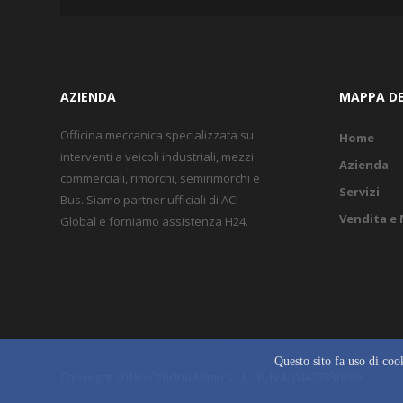
AZIENDA
MAPPA DE
Officina meccanica specializzata su
Home
interventi a veicoli industriali, mezzi
Azienda
commerciali, rimorchi, semirimorchi e
Servizi
Bus. Siamo partner ufficiali di ACI
Vendita e
Global e forniamo assistenza H24.
Questo sito fa uso di cook
Copyright 2018 - Officina Mimo s.r.l. - P. IVA: 04427330289