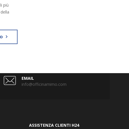
i più
della
VO
EMAIL
info@officinamimo.com
ASSISTENZA CLIENTI H24