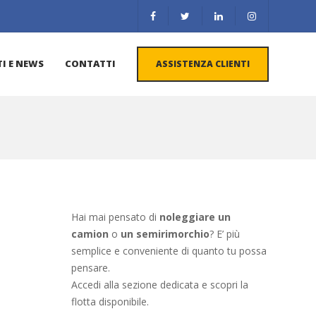
I E NEWS
CONTATTI
ASSISTENZA CLIENTI
Hai mai pensato di
noleggiare un
camion
o
un semirimorchio
? E’ più
semplice e conveniente di quanto tu possa
pensare.
Accedi alla sezione dedicata e scopri la
flotta disponibile.