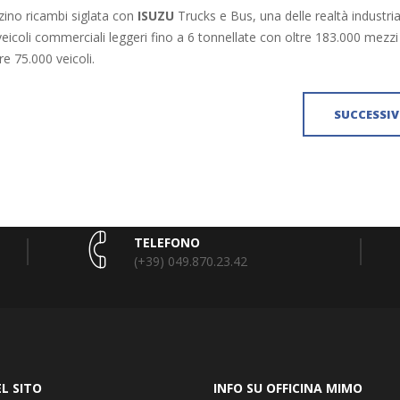
zino ricambi siglata con
ISUZU
Trucks e Bus, una delle realtà industrial
icoli commerciali leggeri fino a 6 tonnellate con oltre 183.000 mezzi 
e 75.000 veicoli.
SUCCESSI
TELEFONO
(+39) 049.870.23.42
L SITO
INFO SU OFFICINA MIMO